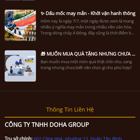
✨ Dấu mốc may mắn - Khởi vận hanh thông
Hôm nay là ngày 7/7, một ngày được xem là mang
nhiều ý nghĩa may mắn trong nhiều nền văn hóa.
Trong dòng chảy Á Đông, đây cũng là thời điểm bắt
đầu Tiết Tiểu Thử – khi khí trời chuyển sang giai
đoạn nắng nhẹ, vạn vật tích lũy năng lượng để sinh
trưởng và chuyển mình mạnh mẽ hơn.
🎁 MUỐN MUA QUÀ TẶNG NHƯNG CHƯA BIẾT CHỌN GÌ THÌ NÊN TÌM GÌ?
Bạn muốn mua một món quà thật chỉn chu, sang
trọng nhưng chưa biết nên chọn gì cho phù hợp?
Thông Tin Liên Hệ
CÔNG TY TNHH DOHA GROUP
Trụ sở chính:
602 Cộng Hoà, phường 13, Quận Tân Bình,