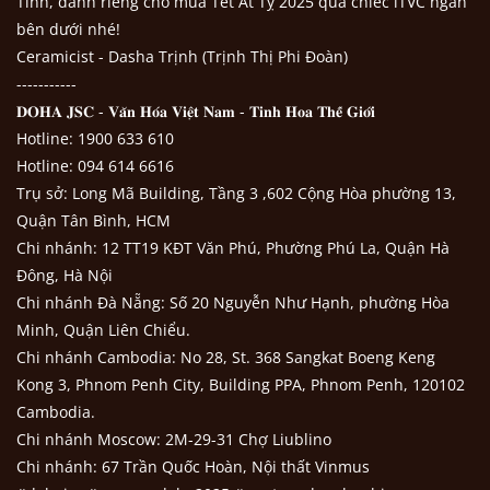
Tình, dành riêng cho mùa Tết Ất Tỵ 2025 qua chiếc iTVC ngắn
bên dưới nhé!
Ceramicist - Dasha Trịnh (Trịnh Thị Phi Đoàn)
​-----------
𝐃𝐎𝐇𝐀 𝐉𝐒𝐂 - 𝐕𝐚̆𝐧 𝐇𝐨́𝐚 𝐕𝐢𝐞̣̂𝐭 𝐍𝐚𝐦 - 𝐓𝐢𝐧𝐡 𝐇𝐨𝐚 𝐓𝐡𝐞̂́ 𝐆𝐢𝐨̛́𝐢
Hotline: 1900 633 610
Hotline: 094 614 6616
Trụ sở: Long Mã Building, Tầng 3 ,602 Cộng Hòa phường 13,
Quận Tân Bình, HCM
Chi nhánh: 12 TT19 KĐT Văn Phú, Phường Phú La, Quận Hà
Đông, Hà Nội
Chi nhánh Đà Nẵng: Số 20 Nguyễn Như Hạnh, phường Hòa
Minh, Quận Liên Chiểu.
Chi nhánh Cambodia: No 28, St. 368 Sangkat Boeng Keng
Kong 3, Phnom Penh City, Building PPA, Phnom Penh, 120102
Cambodia.
Chi nhánh Moscow: 2M-29-31 Chợ Liublino
Chi nhánh: 67 Trần Quốc Hoàn, Nội thất Vinmus