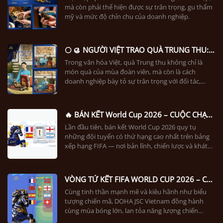
mà còn phải thể hiện được sự trân trọng, gu thẩm
mỹ và mức độ chỉn chu của doanh nghiệp.
🌕 🥮 NGƯỜI VIỆT TRAO QUÀ TRUNG THU: TRAO VẬT PHẨM, GỬI TÂM Ý
Trong văn hóa Việt, quà Trung thu không chỉ là
món quà của mùa đoàn viên, mà còn là cách
doanh nghiệp bày tỏ sự trân trọng với đối tác,
khách hàng và những người đã đồng hành.
🔥 BÁN KẾT World Cup 2026 – CUỘC CHẠM TRÁN CỦA NHỮNG ĐỘI TUYỂN HÀNG ĐẦU! 🏆⚽
Lần đầu tiên, bán kết World Cup 2026 quy tụ
những đội tuyển có thứ hạng cao nhất trên bảng
xếp hạng FIFA — nơi bản lĩnh, chiến lược và khát
vọng chinh phục cùng hội tụ.
VÒNG TỨ KẾT FIFA WORLD CUP 2026 – CUỘC ĐUA ĐẾN VINH QUANG BẮT ĐẦU NÓNG HƠN BAO GIỜ HẾT! ⚽🏆
Cùng tinh thần mạnh mẽ và kiêu hãnh như biểu
tượng chiến mã, DOHA JSC Vietnam đồng hành
cùng mùa bóng lớn, lan tỏa năng lượng chiến
thắng, sự bứt phá và khát vọng vươn xa.