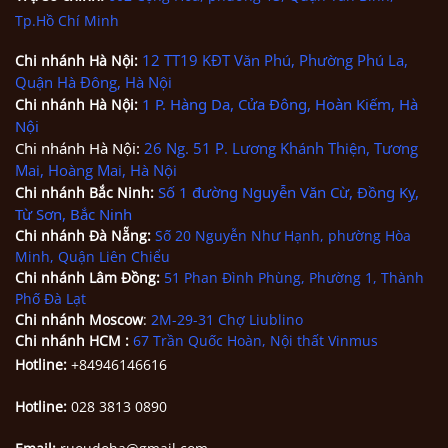
Tp.Hồ Chí Minh
12 TT19 KĐT Văn Phú, Phường Phú La,
Chi nhánh
Hà Nội
:
Quận Hà Đông, Hà Nội
1 P. Hàng Da, Cửa Đông, Hoàn Kiếm, Hà
Chi nhánh
Hà Nội
:
Nội
Chi nhánh Hà Nội:
26 Ng. 51 P. Lương Khánh Thiện, Tương
Mai, Hoàng Mai, Hà Nội
Số 1 đường Nguyễn Văn Cừ, Đồng Kỵ,
Chi nhánh Bắc Ninh
:
Từ Sơn, Bắc Ninh
Chi nhánh
Đà Nẵng
:
Số 20 Nguyễn Như Hạnh, phường Hòa
Minh, Quận Liên Chiểu
Chi nhánh Lâm Đồng:
51 Phan Đình Phùng, Phường 1, Thành
Phố Đà Lạt
Chi nhánh Moscow
:
2M-29-31 Chợ Liublino
Chi nhánh HCM
:
67 Trần Quốc Hoàn, Nội thất Vinmus
Hotline:
+84946146616
Hotline:
028 3813 0890