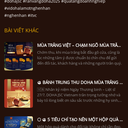
#dohajsc #ranvangdoha2025 #quatangdoanhnghiep
#vidohalamotnghenhan
#nghenhan #itvc
BÀI VIẾT KHÁC
MÙA TRĂNG VIỆT – CHẠM NGÕ MÙA TRĂNG, GỬI TRAO AN LÀNH
Chớm thu, khi mùa trăng bắt đầu gõ cửa, cũng là
lúc những tâm ý được chuẩn bị chỉn chu để gửi
đến đối tác, khách hàng và những người trân quý.
🥮 BÁNH TRUNG THU DOHA MÙA TRĂNG VIỆT – GỬI MỘT TẶNG PHẨM, TRAO TRỌN LÒNG BIẾT ƠN
🇻🇳 Nhân kỷ niệm Ngày Thương binh – Liệt sĩ
27/7, DOHA JSC Vietnam trân trọng tưởng nhớ và
bày tỏ lòng biết ơn sâu sắc trước những hy sinh,
cống hiến vì độc lập, hòa bình của dân tộc.
🌕 🥮 5 TIÊU CHÍ TẠO NÊN MỘT HỘP QUÀ TRUNG THU XỨNG TẦM ĐỐI TÁC
Một hộp quà dành cho đối tác không chỉ cần đẹp,