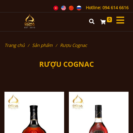
Hotline: 094 614 6616
0
Trang chủ
Sản phẩm
Rượu Cognac
RƯỢU COGNAC