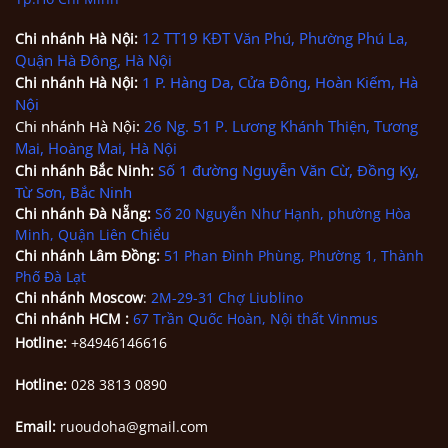
12 TT19 KĐT Văn Phú, Phường Phú La,
Chi nhánh
Hà Nội
:
Quận Hà Đông, Hà Nội
1 P. Hàng Da, Cửa Đông, Hoàn Kiếm, Hà
Chi nhánh
Hà Nội
:
Nội
Chi nhánh Hà Nội:
26 Ng. 51 P. Lương Khánh Thiện, Tương
Mai, Hoàng Mai, Hà Nội
Số 1 đường Nguyễn Văn Cừ, Đồng Kỵ,
Chi nhánh Bắc Ninh
:
Từ Sơn, Bắc Ninh
Chi nhánh
Đà Nẵng
:
Số 20 Nguyễn Như Hạnh, phường Hòa
Minh, Quận Liên Chiểu
Chi nhánh Lâm Đồng:
51 Phan Đình Phùng, Phường 1, Thành
Phố Đà Lạt
Chi nhánh Moscow
:
2M-29-31 Chợ Liublino
Chi nhánh HCM
:
67 Trần Quốc Hoàn, Nội thất Vinmus
Hotline:
+84946146616
Hotline:
028 3813 0890
Email:
ruoudoha@gmail.com