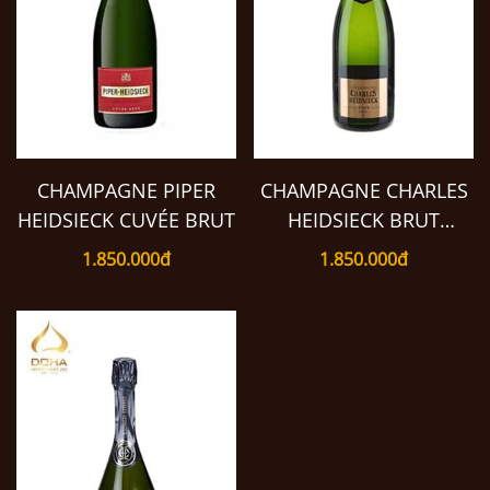
CHAMPAGNE PIPER
CHAMPAGNE CHARLES
HEIDSIECK CUVÉE BRUT
HEIDSIECK BRUT
MILLÉSIMÉ 2006
1.850.000đ
1.850.000đ