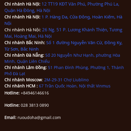
12 TT19 KĐT Văn Phú, Phường Phú La,
Chi nhánh
Hà Nội
:
Quận Hà Đông, Hà Nội
1 P. Hàng Da, Cửa Đông, Hoàn Kiếm, Hà
Chi nhánh
Hà Nội
:
Nội
Chi nhánh Hà Nội:
26 Ng. 51 P. Lương Khánh Thiện, Tương
Mai, Hoàng Mai, Hà Nội
Số 1 đường Nguyễn Văn Cừ, Đồng Kỵ,
Chi nhánh Bắc Ninh
:
Từ Sơn, Bắc Ninh
Chi nhánh
Đà Nẵng
:
Số 20 Nguyễn Như Hạnh, phường Hòa
Minh, Quận Liên Chiểu
Chi nhánh Lâm Đồng:
51 Phan Đình Phùng, Phường 1, Thành
Phố Đà Lạt
Chi nhánh Moscow
:
2M-29-31 Chợ Liublino
Chi nhánh HCM
:
67 Trần Quốc Hoàn, Nội thất Vinmus
Hotline:
+84946146616
Hotline:
028 3813 0890
Email:
ruoudoha@gmail.com