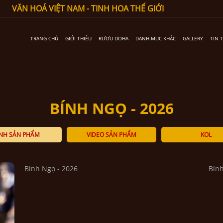
VĂN HOÁ VIỆT NAM - TINH HOA THẾ GIỚI
TRANG CHỦ
GIỚI THIỆU
RƯỢU DOHA
DANH MỤC KHÁC
GALLERY
TIN 
BÍNH NGỌ - 2026
NH SẢN PHẨM
VIDEO SẢN PHẨM
KOL