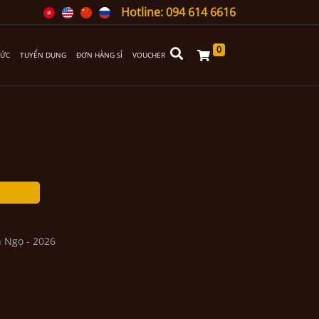
Hotline: 094 614 6616
0
TỨC
TUYỂN DỤNG
ĐƠN HÀNG SỈ
VOUCHER