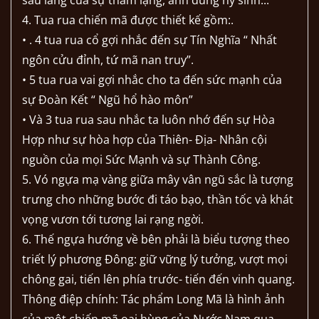
sâu lắng của sự thầm lặng, anh dũng hy sinh...
4. Tua rua chiến mã được thiết kế gồm:.
• . 4 tua rua cổ gợi nhắc đến sự Tín Nghĩa “ Nhất
ngôn cửu đỉnh, tứ mã nan truy”.
• 5 tua rua vai gợi nhắc cho ta đến sức mạnh của
sự Đoàn Kết “ Ngũ hổ hào môn”
• Và 3 tua rua sau nhắc ta luôn nhớ đến sự Hòa
Hợp như sự hòa hợp của Thiên- Địa- Nhân cội
nguồn của mọi Sức Mạnh và sự Thành Công.
5. Vó ngựa mạ vàng giữa mây vân ngũ sắc là tượng
trưng cho những bước đi táo bạo, thần tốc và khát
vọng vươn tới tương lai rạng ngời.
6. Thế ngựa hướng về bên phải là biểu tượng theo
triết lý phương Đông: giữ vững lý tưởng, vượt mọi
chông gai, tiến lên phía trước- tiến đến vinh quang.
Thông điệp chính: Tác phẩm Long Mã là hình ảnh