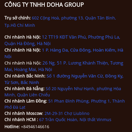
CÔNG TY TNHH DOHA GROUP
Trụ sở chính:
602 Cộng Hoà, phường 13, Quận Tân Bình,
Tp.Hồ Chí Minh
12 TT19 KĐT Văn Phú, Phường Phú La,
Chi nhánh
Hà Nội
:
Quận Hà Đông, Hà Nội
1 P. Hàng Da, Cửa Đông, Hoàn Kiếm, Hà
Chi nhánh
Hà Nội
:
Nội
Chi nhánh Hà Nội:
26 Ng. 51 P. Lương Khánh Thiện, Tương
Mai, Hoàng Mai, Hà Nội
Số 1 đường Nguyễn Văn Cừ, Đồng Kỵ,
Chi nhánh Bắc Ninh
:
Từ Sơn, Bắc Ninh
Chi nhánh
Đà Nẵng
:
Số 20 Nguyễn Như Hạnh, phường Hòa
Minh, Quận Liên Chiểu
Chi nhánh Lâm Đồng:
51 Phan Đình Phùng, Phường 1, Thành
Phố Đà Lạt
Chi nhánh Moscow
:
2M-29-31 Chợ Liublino
Chi nhánh HCM
:
67 Trần Quốc Hoàn, Nội thất Vinmus
Hotline:
+84946146616