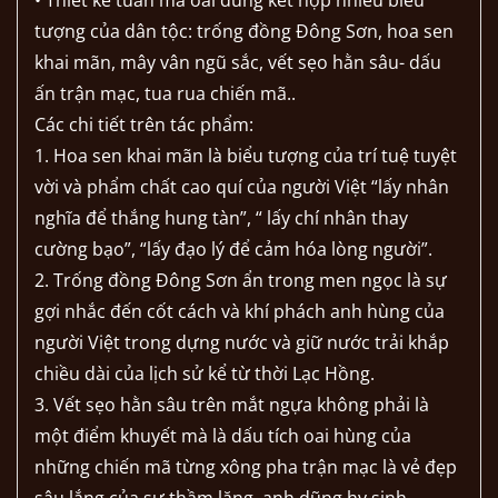
• Thiết kế tuấn mã oai dũng kết hợp nhiều biểu
tượng của dân tộc: trống đồng Đông Sơn, hoa sen
khai mãn, mây vân ngũ sắc, vết sẹo hằn sâu- dấu
ấn trận mạc, tua rua chiến mã..
Các chi tiết trên tác phẩm:
1. Hoa sen khai mãn là biểu tượng của trí tuệ tuyệt
vời và phẩm chất cao quí của người Việt “lấy nhân
nghĩa để thắng hung tàn”, “ lấy chí nhân thay
cường bạo”, “lấy đạo lý để cảm hóa lòng người”.
2. Trống đồng Đông Sơn ẩn trong men ngọc là sự
gợi nhắc đến cốt cách và khí phách anh hùng của
người Việt trong dựng nước và giữ nước trải khắp
chiều dài của lịch sử kể từ thời Lạc Hồng.
3. Vết sẹo hằn sâu trên mắt ngựa không phải là
một điểm khuyết mà là dấu tích oai hùng của
những chiến mã từng xông pha trận mạc là vẻ đẹp