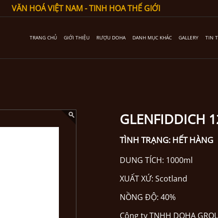
VĂN HOÁ VIỆT NAM - TINH HOA THẾ GIỚI
TRANG CHỦ
GIỚI THIỆU
RƯỢU DOHA
DANH MỤC KHÁC
GALLERY
TIN 
GLENFIDDICH 1
TÌNH TRẠNG:
HẾT HÀNG
DUNG TÍCH: 1000ml
XUẤT XỨ: Scotland
NỒNG ĐỘ: 40%
Công ty TNHH DOHA GROU