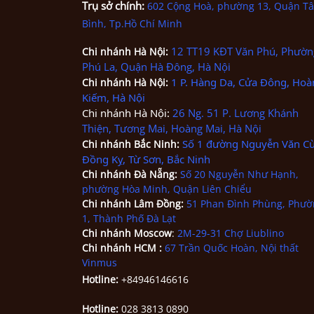
Trụ sở chính:
602 Cộng Hoà, phường 13, Quận T
Bình, Tp.Hồ Chí Minh
12 TT19 KĐT Văn Phú, Phườn
Chi nhánh
Hà Nội
:
Phú La, Quận Hà Đông, Hà Nội
1 P. Hàng Da, Cửa Đông, Hoà
Chi nhánh
Hà Nội
:
Kiếm, Hà Nội
Chi nhánh Hà Nội:
26 Ng. 51 P. Lương Khánh
Thiện, Tương Mai, Hoàng Mai, Hà Nội
Số 1 đường Nguyễn Văn Cừ
Chi nhánh Bắc Ninh
:
Đồng Kỵ, Từ Sơn, Bắc Ninh
Chi nhánh
Đà Nẵng
:
Số 20 Nguyễn Như Hạnh,
phường Hòa Minh, Quận Liên Chiểu
Chi nhánh Lâm Đồng:
51 Phan Đình Phùng, Phườ
1, Thành Phố Đà Lạt
Chi nhánh Moscow
:
2M-29-31 Chợ Liublino
Chi nhánh HCM
:
67 Trần Quốc Hoàn, Nội thất
Vinmus
Hotline:
+84946146616
Hotline:
028 3813 0890