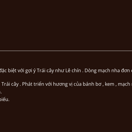
c biệt với gợi ý Trái cây như Lê chín . Dòng mạch nha đơn 
ú Trái cây . Phát triển với hương vị của bánh bơ , kem , mạc
.
biếu.