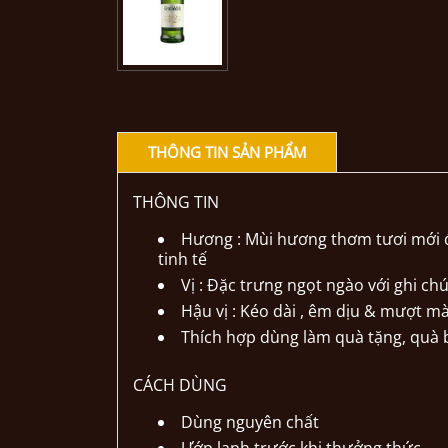
THÔNG TIN SẢN PHẨM
THÔNG TIN
Hương : Mùi hương thơm tươi mới đặ
tinh tế
Vị : Đặc trưng ngọt ngào với ghi ch
Hậu vị : Kéo dài , êm dịu & mượt mà
Thích hợp dùng làm quà tặng, quà 
CÁCH DÙNG
Dùng nguyên chất