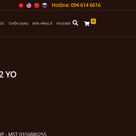
Hotline: 094 614 6616
0
TỨC
TUYỂN DỤNG
ĐƠN HÀNG SỈ
VOUCHER
2 YO
P - MST 0316880255