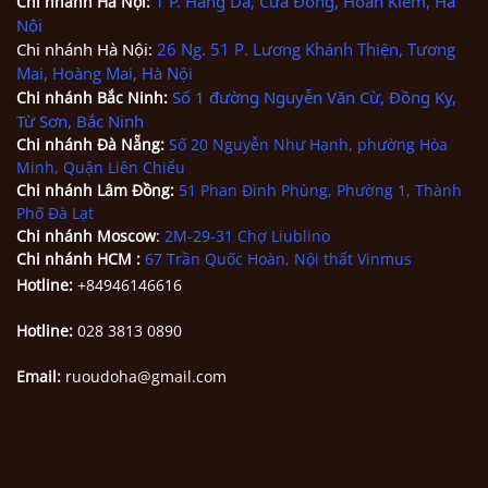
1 P. Hàng Da, Cửa Đông, Hoàn Kiếm, Hà
Chi nhánh
Hà Nội
:
Nội
Chi nhánh Hà Nội:
26 Ng. 51 P. Lương Khánh Thiện, Tương
Mai, Hoàng Mai, Hà Nội
Số 1 đường Nguyễn Văn Cừ, Đồng Kỵ,
Chi nhánh Bắc Ninh
:
Từ Sơn, Bắc Ninh
Chi nhánh
Đà Nẵng
:
Số 20 Nguyễn Như Hạnh, phường Hòa
Minh, Quận Liên Chiểu
Chi nhánh Lâm Đồng:
51 Phan Đình Phùng, Phường 1, Thành
Phố Đà Lạt
Chi nhánh Moscow
:
2M-29-31 Chợ Liublino
Chi nhánh HCM
:
67 Trần Quốc Hoàn, Nội thất Vinmus
Hotline:
+84946146616
Hotline:
028 3813 0890
Email:
ruoudoha@gmail.com