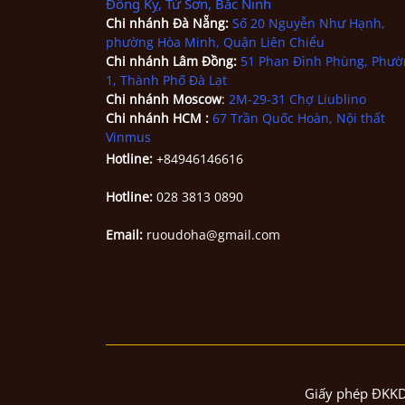
Đồng Kỵ, Từ Sơn, Bắc Ninh
Chi nhánh
Đà Nẵng
:
Số 20 Nguyễn Như Hạnh,
phường Hòa Minh, Quận Liên Chiểu
Chi nhánh Lâm Đồng:
51 Phan Đình Phùng, Phườ
1, Thành Phố Đà Lạt
Chi nhánh Moscow
:
2M-29-31 Chợ Liublino
Chi nhánh HCM
:
67 Trần Quốc Hoàn, Nội thất
Vinmus
Hotline:
+84946146616
Hotline:
028 3813 0890
Email:
ruoudoha@gmail.com
Giấy phép ĐKKD