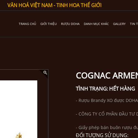
VĂN HOÁ VIỆT NAM - TINH HOA THẾ GIỚI
TRANG CHỦ
GIỚI THIỆU
RƯỢU DOHA
DANH MỤC KHÁC
GALLERY
TIN 
COGNAC ARMEN
TÌNH TRẠNG:
HẾT HÀNG
- Rượu Brandy XO được DOH
- CÔNG TY CỔ PHẦN ĐẦU TƯ 
- Giấy phép bán buôn rượu đ
ĐỐI TƯỢNG SỬ DỤNG: