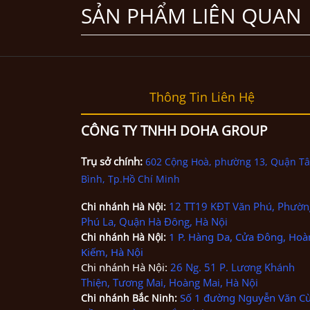
SẢN PHẨM LIÊN QUAN
Thông Tin Liên Hệ
CÔNG TY TNHH DOHA GROUP
Trụ sở chính:
602 Cộng Hoà, phường 13, Quận T
Bình, Tp.Hồ Chí Minh
12 TT19 KĐT Văn Phú, Phườn
Chi nhánh
Hà Nội
:
Phú La, Quận Hà Đông, Hà Nội
1 P. Hàng Da, Cửa Đông, Hoà
Chi nhánh
Hà Nội
:
Kiếm, Hà Nội
Chi nhánh Hà Nội:
26 Ng. 51 P. Lương Khánh
Thiện, Tương Mai, Hoàng Mai, Hà Nội
Số 1 đường Nguyễn Văn Cừ
Chi nhánh Bắc Ninh
: