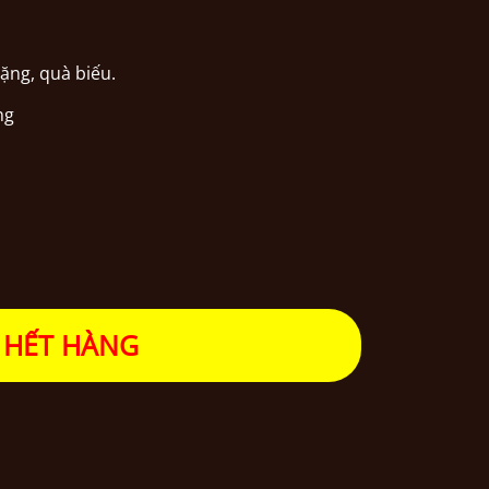
ặng, quà biếu.
ng
HẾT HÀNG