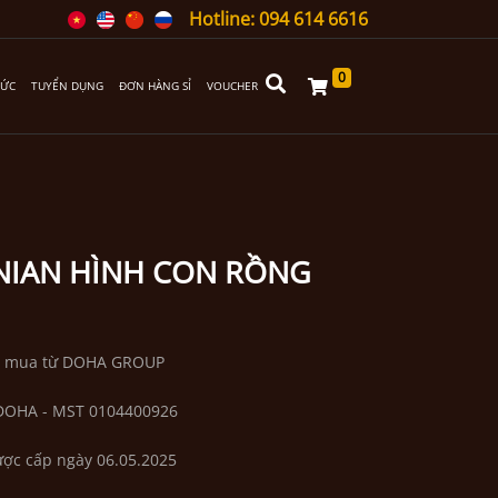
Hotline: 094 614 6616
0
TỨC
TUYỂN DỤNG
ĐƠN HÀNG SỈ
VOUCHER
IAN HÌNH CON RỒNG
A mua từ DOHA GROUP
DOHA - MST 0104400926
ược cấp ngày 06.05.2025